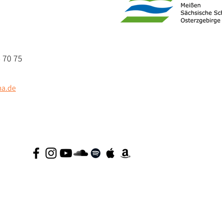
 70 75
a.de
KONTAKT
|
IMPRESSUM
|
DATENSCHUTZ
|
POPSAXONY
|
BACKSTAGE PRO
|
© 2026 by SOULMAMA