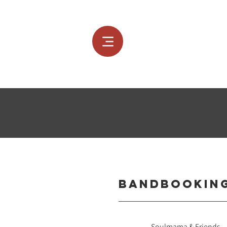
Bandbookin
Soulmama & Friends