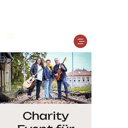
schreib uns ...
0177
804 70 75
Charity