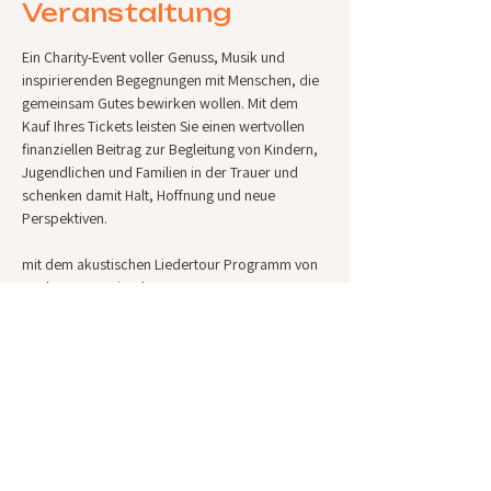
Veranstaltung
Ein Charity-Event voller Genuss, Musik und 
inspirierenden Begegnungen mit Menschen, die 
gemeinsam Gutes bewirken wollen.
Mit dem 
Kauf Ihres Tickets leisten Sie einen wertvollen 
finanziellen Beitrag zur Begleitung von Kindern, 
Jugendlichen und Familien in der Trauer und 
schenken damit Halt, Hoffnung und neue 
Perspektiven.
mit dem akustischen Liedertour Programm von 
Soulmama & Friends
mit Franziska Stejskal (voc, piano)
Thomas Meyer (egit)
Soulmama (voc, harp, agit)
Diese Veranstaltung