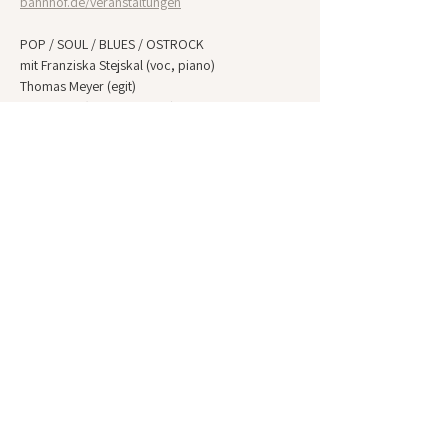
bahnhof.de/veranstaltungen
POP / SOUL / BLUES / OSTROCK
mit Franziska Stejskal (voc, piano)
Thomas Meyer (egit)
Soulmama (voc, harp, agit)
Diese Veranstaltung
teilen
KONTAKT
|
IMPRESSUM
|
DATENSCHUTZ
|
POPSAXONY
|
BACKSTAGE PRO
|